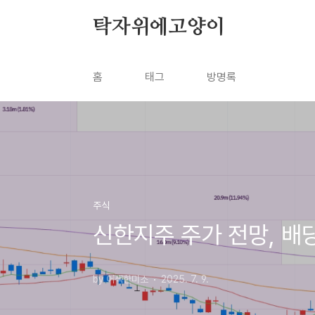
본문 바로가기
탁자위에고양이
홈
태그
방명록
주식
신한지주 주가 전망, 배
by 어색한미소
2025. 7. 9.