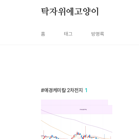
본문 바로가기
탁자위에고양이
홈
태그
방명록
애경케미칼 2차전지
1