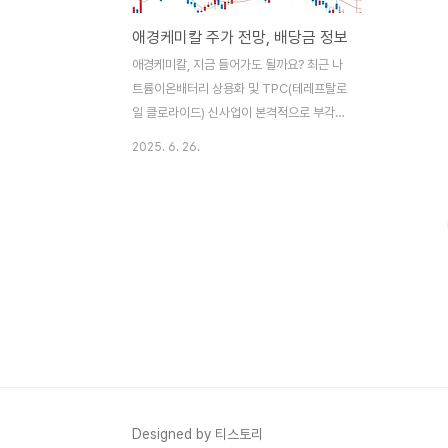
애경케미칼 주가 전망, 배당금 정보
애경케미칼, 지금 들어가도 될까요? 최근 나
트륨이온배터리 상용화 및 TPC(테레프탈로
일 클로라이드) 신사업이 본격적으로 부각되
며 2차전지·신소재·친환경 관련주들이 시장
2025. 6. 26.
의 중심에 섰습니다. 그 대장주 중 하나가 바
로 애경케미칼입니다. 실적 개선 기대감과 긍
정적인 수급 흐름 속에서 단기와 중장기 투자
처로 주목받고 있습니다. 이 글에서는 애경케
미칼의 주가 전망, 매수 타이밍, 배당 정보 등
을 종합 분석하여 현명한 투자 판단에 도움을
드리겠습니다.✅ 애경케미칼 투자 핵심 요약
📌 주요 이슈: 나트륨이온배터리 상용화,
TPC 신사업 대규모 투자🎯 테마: 2차전지·
신소재·친환경 소재 대장주💹 현재 주가:
11,790원 (2025.06.26 09:47 기준)📍
목표 주가: 15,000원 (상승 여력 약 27%)..
Designed by 티스토리