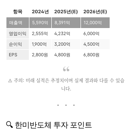
항목
2024년
2025년(E)
2026년(E)
매출액
5,590억
8,391억
12,000억
영업이익
2,555억
4,232억
6,000억
순이익
1,900억
3,200억
4,500억
EPS
2,800원
4,800원
6,800원
⚠️ 주의: 미래 실적은 추정치이며 실제 결과와 다를 수 있습
니다.
🔍 한미반도체 투자 포인트