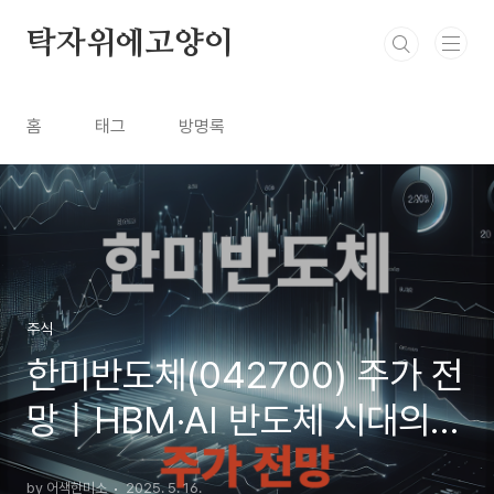
본문 바로가기
탁자위에고양이
홈
태그
방명록
주식
한미반도체(042700) 주가 전
망｜HBM·AI 반도체 시대의
핵심 수혜주? 최신 이슈 총정리
by 어색한미소
2025. 5. 16.