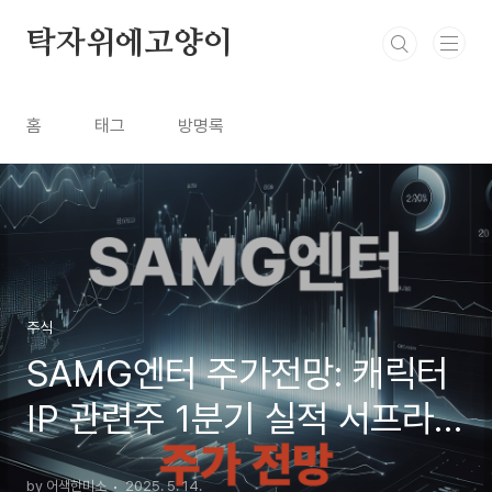
본문 바로가기
탁자위에고양이
홈
태그
방명록
주식
SAMG엔터 주가전망: 캐릭터
IP 관련주 1분기 실적 서프라이
즈 분석 (2025년 5월)
by 어색한미소
2025. 5. 14.