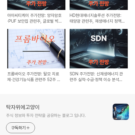
아이씨티케이 주가전망: 양자암호
HD현대에너지솔루션 주가전망:
·PUF 보안칩 관련주, 글로벌 빅테
태양광 관련주, 재생에너지 정책·
크 수혜와 실적 턴어라운드 분석
실적 개선 모멘텀 분석 (2025년
(2025년 5월)
5월)
프롬바이오 주가전망: 탈모 치료
SDN 주가전망: 신재생에너지 관
제·건강기능식품 관련주 52주 신
련주 실적·수급·정책 이슈 분석
고가 및 바이오 신사업 분석
(2025년 5월)
(2025년 5월)
탁자위에고양이
주식 정보와 투자 전략을 공유하는 블로그 입니다.
구독하기