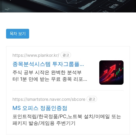
목차 보기
https://www.plankor.kr/
광고
종목분석시스템 투자그룹플랜
가입즉시 무료리포트 100%
주식 공부 시작은 완벽한 분석부
터! 1분 만에 받는 무료 종목 리포
트 신청하기
https://smartstore.naver.com/sbcore
광고
MS 오피스 정품인증점
포인트적립/한국정품/PC,노트북 설치/이메일 또는
패키지 발송/게임용 주변기기