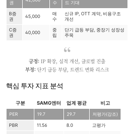
권
수
드 기대
B증
매
신규 IP, OTT 계약, 비용구조
45,000
권
수
개선
C증
중
단기 급등 부담, 중장기 성장성
40,000
권
립
주목
긍정:
IP 확장, 실적 개선, 글로벌 진출
부정:
단기 급등 부담, 트렌드 변화 리스크
핵심 투자 지표 분석
구분
SAMG엔터
업계 평균
비고
PER
19.7
29.7
저평가(강조)
PBR
11.56
8.0
고평가