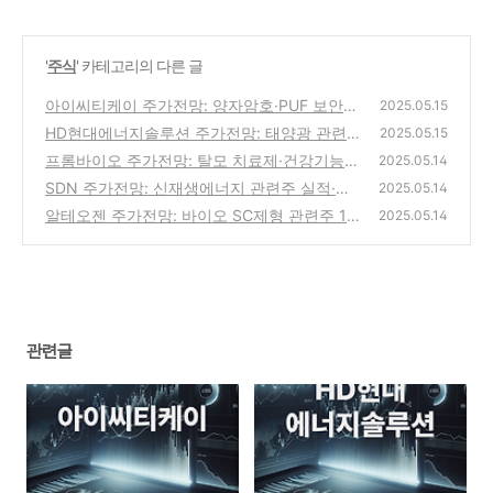
'
주식
' 카테고리의 다른 글
아이씨티케이 주가전망: 양자암호·PUF 보안칩
2025.05.15
관련주, 글로벌 빅테크 수혜와 실적 턴어라운
HD현대에너지솔루션 주가전망: 태양광 관련
2025.05.15
드 분석 (2025년 5월)
주, 재생에너지 정책·실적 개선 모멘텀 분석 (2
(1)
프롬바이오 주가전망: 탈모 치료제·건강기능식
2025.05.14
025년 5월)
품 관련주 52주 신고가 및 바이오 신사업 분석
(4)
SDN 주가전망: 신재생에너지 관련주 실적·수
2025.05.14
(2025년 5월)
급·정책 이슈 분석 (2025년 5월)
(3)
알테오젠 주가전망: 바이오 SC제형 관련주 1
(0)
2025.05.14
분기 실적·키트루다SC 이슈 분석 (2025년 5
월)
(1)
관련글