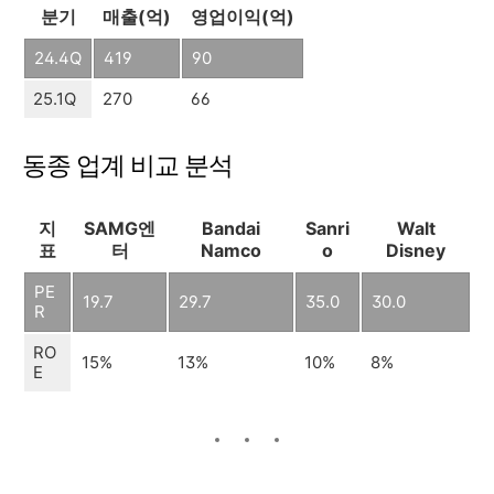
분기
매출(억)
영업이익(억)
24.4Q
419
90
25.1Q
270
66
동종 업계 비교 분석
지
SAMG엔
Bandai
Sanri
Walt
표
터
Namco
o
Disney
PE
19.7
29.7
35.0
30.0
R
RO
15%
13%
10%
8%
E