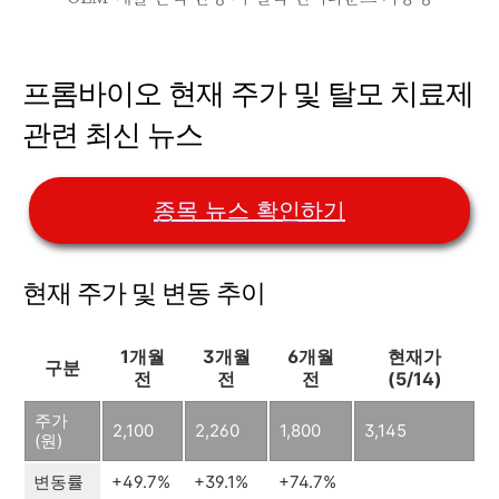
프롬바이오 현재 주가 및 탈모 치료제
관련 최신 뉴스
종목 뉴스 확인하기
현재 주가 및 변동 추이
1개월
3개월
6개월
현재가
구분
전
전
전
(5/14)
주가
2,100
2,260
1,800
3,145
(원)
변동률
+49.7%
+39.1%
+74.7%