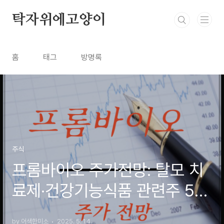
본문 바로가기
탁자위에고양이
홈
태그
방명록
주식
프롬바이오 주가전망: 탈모 치
료제·건강기능식품 관련주 52
주 신고가 및 바이오 신사업 분
by 어색한미소
2025. 5. 14.