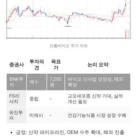
프롬바이오 주가 차트
투자의
목표
증권사
논리 요약
견
가
BNK투
7,200
바이오 신사업 성장성, 해외
매수
자
원
확장
FS리
교모세포종 신약 기대, 실적
중립
-
서치
개선 필요
유진투
미제시
-
건강기능식품 시장 성장 수혜
자
긍정: 신약 파이프라인, OEM 수주 확대, 해외 진출