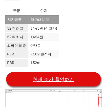
구분
수치
시가총액
약 763억 원
52주 최고
3,145원 (신고가)
52주 최저
1,454원
외국인 비중
0.98%
PER
-3.02배(적자)
PBR
1.52배
현재 주가 확인하기