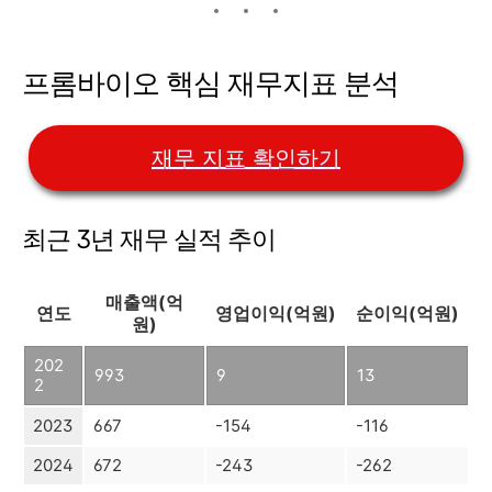
프롬바이오 핵심 재무지표 분석
재무 지표 확인하기
최근 3년 재무 실적 추이
매출액(억
연도
영업이익(억원)
순이익(억원)
원)
202
993
9
13
2
2023
667
-154
-116
2024
672
-243
-262