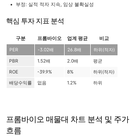
부정: 실적 적자 지속, 임상 불확실성
핵심 투자 지표 분석
구분
프롬바이오
업계 평균
비교
PER
-3.02배
26.8배
하위(적자)
PBR
1.52배
2.0배
평균
ROE
-39.9%
8%
하위(적자)
배당수익률
없음
1.2%
하위
프롬바이오 매물대 차트 분석 및 주가
흐름