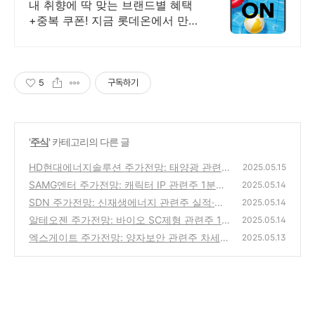
최대 5천원 혜택!
내 취향에 딱 맞는 브랜드별 혜택
+중복 쿠폰! 지금 롯데온에서 만나
보세요!
5
구독하기
'
주식
' 카테고리의 다른 글
HD현대에너지솔루션 주가전망: 태양광 관련
2025.05.15
주, 재생에너지 정책·실적 개선 모멘텀 분석 (2
SAMG엔터 주가전망: 캐릭터 IP 관련주 1분기
2025.05.14
025년 5월)
실적 서프라이즈 분석 (2025년 5월)
(4)
SDN 주가전망: 신재생에너지 관련주 실적·수
(2)
2025.05.14
급·정책 이슈 분석 (2025년 5월)
알테오젠 주가전망: 바이오 SC제형 관련주 1
(0)
2025.05.14
분기 실적·키트루다SC 이슈 분석 (2025년 5
엑스게이트 주가전망: 양자보안 관련주 차세대
2025.05.13
월)
방화벽 신제품 출시 분석 (2025년 5월)
(1)
(2)