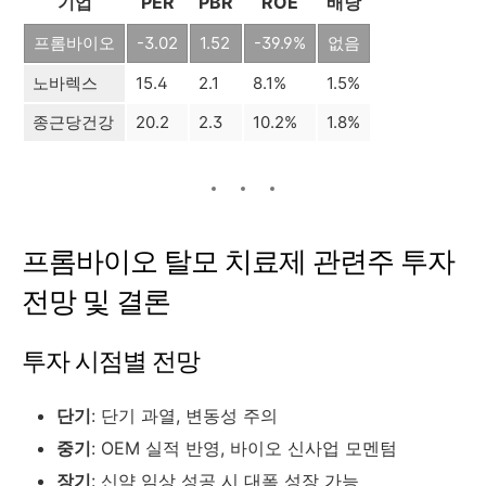
기업
PER
PBR
ROE
배당
프롬바이오
-3.02
1.52
-39.9%
없음
노바렉스
15.4
2.1
8.1%
1.5%
종근당건강
20.2
2.3
10.2%
1.8%
프롬바이오 탈모 치료제 관련주 투자
전망 및 결론
투자 시점별 전망
단기
: 단기 과열, 변동성 주의
중기
: OEM 실적 반영, 바이오 신사업 모멘텀
장기
: 신약 임상 성공 시 대폭 성장 가능